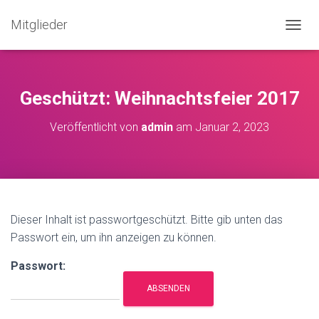
Mitglieder
N
A
V
I
G
Geschützt: Weihnachtsfeier 2017
A
T
Veröffentlicht von
admin
am
Januar 2, 2023
I
O
N
U
M
S
C
Dieser Inhalt ist passwortgeschützt. Bitte gib unten das
H
Passwort ein, um ihn anzeigen zu können.
A
L
Passwort:
T
E
N