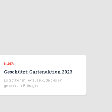
BILDER
Geschützt: Gartenaktion 2023
Es gibt keinen Textauszug, da dies ein
geschützter Beitrag ist.