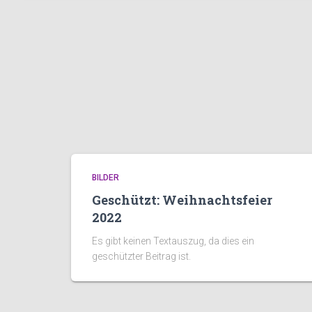
BILDER
Geschützt: Weihnachtsfeier
2022
Es gibt keinen Textauszug, da dies ein
geschützter Beitrag ist.