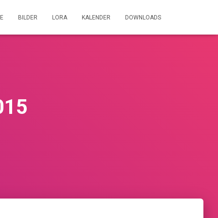
E
BILDER
LORA
KALENDER
DOWNLOADS
015